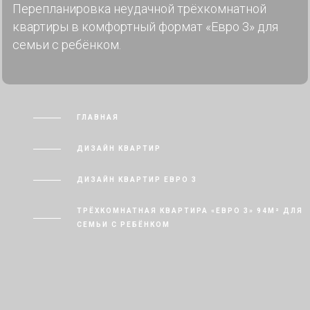
Перепланировка неудачной трёхкомнатной
квартиры в комфортный формат «Евро 3» для
семьи с ребёнком.
ГЛАВНАЯ
ДИЗАЙН КВАРТИР
ДИЗАЙН КВАРТИР ЕВРО 3
ТРЁХКОМНАТНАЯ КВАРТИРА «ЕВРО 3» 94М² ДЛЯ
СЕМЬИ С РЕБЁНКОМ